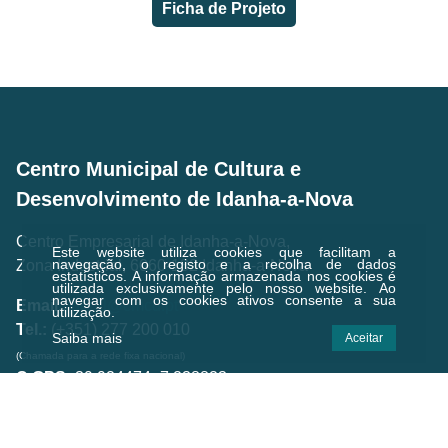
Ficha de Projeto
Centro Municipal de Cultura e
Desenvolvimento de Idanha-a-Nova
Centro Empresarial de Idanha-a-Nova,
Este website utiliza cookies que facilitam a
navegação, o registo e a recolha de dados
Zona Industrial, 6060-182 Idanha-a-Nova
estatísticos.
A informação armazenada nos cookies é
utilizada exclusivamente pelo nosso website. Ao
navegar com os cookies ativos consente a sua
Email.:
geral@cmcd.pt
utilização.
Tel.:
(+351) 277 200 010
Saiba mais
Aceitar
(Chamada para a rede fixa nacional)
C.GPS:
39.924474,-7.238823