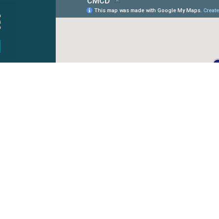
o
a
o