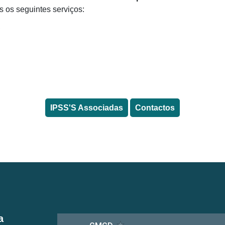
s os seguintes serviços:
;
IPSS'S Associadas
Contactos
a