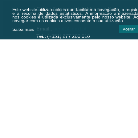
Centro Empresarial de Idanha-a-Nova,
Este website utiliza cookies que facilitam a navegação, o regist
e a recolha de dados estatísticos.
A informação armazenad
Zona Industrial, 6060-182 Idanha-a-Nova
nos cookies é utilizada exclusivamente pelo nosso website. A
navegar com os cookies ativos consente a sua utilização.
Email.:
geral@cmcd.pt
Saiba mais
Aceitar
Tel.:
(+351) 277 200 010
(Chamada para a rede fixa nacional)
C.GPS:
39.924474,-7.238823